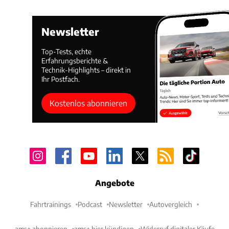
Newsletter
Top-Tests, echte
Erfahrungsberichte &
Technik-Highlights – direkt in
Ihr Postfach.
Kostenlos abonnieren
Angebote
Fahrtrainings
Podcast
Newsletter
Autovergleich
ams+ abonnieren
ams+ hier kündigen
Widerruf digitaler Käufe