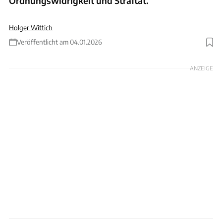
Ordnungswidrigkeit und Straftat.
Holger Wittich
Veröffentlicht am 04.01.2026
Foto: busra İspir via Getty Images / Collage: Wittich
ANZEIGE