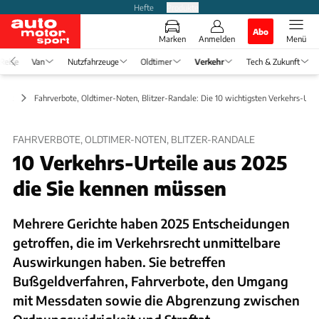
Hefte
Produkte
Abo
Marken
Anmelden
Menü
Reise
Van
Nutzfahrzeuge
Oldtimer
Verkehr
Tech & Zukunft
haft
Fahrverbote, Oldtimer-Noten, Blitzer-Randale: Die 10 wichtigsten Verkehrs-Urte
FAHRVERBOTE, OLDTIMER-NOTEN, BLITZER-RANDALE
10 Verkehrs-Urteile aus 2025
die Sie kennen müssen
Mehrere Gerichte haben 2025 Entscheidungen
getroffen, die im Verkehrsrecht unmittelbare
Auswirkungen haben. Sie betreffen
Bußgeldverfahren, Fahrverbote, den Umgang
mit Messdaten sowie die Abgrenzung zwischen