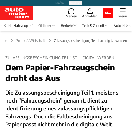
Hefte
Produkte
Abo
Marken
Anmelden
Menü
Nutzfahrzeuge
Oldtimer
Verkehr
Tech & Zukunft
Auto-Horos
rkehr
Politik & Wirtschaft
Zulassungsbescheinigung Teil 1 soll digital werden
ZULASSUNGSBESCHEINIGUNG TEIL 1 SOLL DIGITAL WERDEN
Dem Papier-Fahrzeugschein
droht das Aus
Die Zulassungsbescheinigung Teil 1, meistens
noch "Fahrzeugschein" genannt, dient zur
Identifizierung eines zulassungspflichtigen
Fahrzeugs. Doch die Faltbescheinigung aus
Papier passt nicht mehr in die digitale Welt.