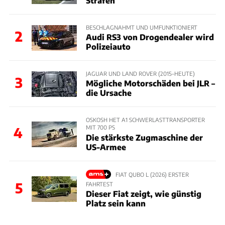
Strafen
BESCHLAGNAHMT UND UMFUNKTIONIERT
2
Audi RS3 von Drogendealer wird
Polizeiauto
JAGUAR UND LAND ROVER (2015–HEUTE)
3
Mögliche Motorschäden bei JLR –
die Ursache
OSKOSH HET A1 SCHWERLASTTRANSPORTER
MIT 700 PS
4
Die stärkste Zugmaschine der
US-Armee
FIAT QUBO L (2026) ERSTER
5
FAHRTEST
Dieser Fiat zeigt, wie günstig
Platz sein kann