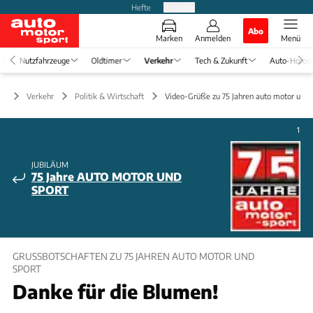
Hefte
Produkte
Abo
Marken
Anmelden
Menü
Nutzfahrzeuge
Oldtimer
Verkehr
Tech & Zukunft
Auto-Horos
Verkehr
Politik & Wirtschaft
Video-Grüße zu 75 Jahren auto motor und 
1
JUBILÄUM
75 Jahre AUTO MOTOR UND
SPORT
GRUSSBOTSCHAFTEN ZU 75 JAHREN AUTO MOTOR UND S
PORT
Danke für die Blumen!