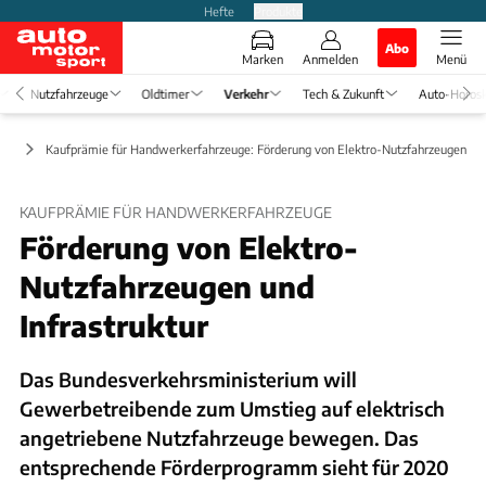
Hefte
Produkte
Abo
Marken
Anmelden
Menü
Nutzfahrzeuge
Oldtimer
Verkehr
Tech & Zukunft
Auto-Horos
aft
Kaufprämie für Handwerkerfahrzeuge: Förderung von Elektro-Nutzfahrzeugen
KAUFPRÄMIE FÜR HANDWERKERFAHRZEUGE
Förderung von Elektro-
Nutzfahrzeugen und
Infrastruktur
Das Bundesverkehrsministerium will
Gewerbetreibende zum Umstieg auf elektrisch
angetriebene Nutzfahrzeuge bewegen. Das
entsprechende Förderprogramm sieht für 2020