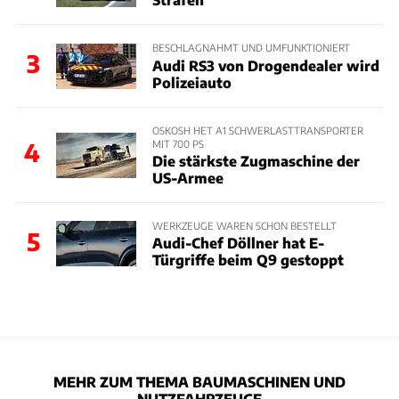
BESCHLAGNAHMT UND UMFUNKTIONIERT
3
Audi RS3 von Drogendealer wird
Polizeiauto
OSKOSH HET A1 SCHWERLASTTRANSPORTER
MIT 700 PS
4
Die stärkste Zugmaschine der
US-Armee
WERKZEUGE WAREN SCHON BESTELLT
5
Audi-Chef Döllner hat E-
Türgriffe beim Q9 gestoppt
MEHR ZUM THEMA BAUMASCHINEN UND
NUTZFAHRZEUGE