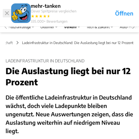
Hefte
Produkte
mehr-tanken
Clever Spritpreise vergleichen
Öffnen
Abo
★
★
★
★
★
★
Marken
Anmelden
Menü
335.000+
Bewertungen
Nutzfahrzeuge
Oldtimer
Verkehr
Tech & Zukunft
Auto-Horos
irtschaft
Ladeinfrastruktur in Deutschland: Die Auslastung liegt bei nur 12 Prozent
LADEINFRASTRUKTUR IN DEUTSCHLAND
Die Auslastung liegt bei nur 12
Prozent
Die öffentliche Ladeinfrastruktur in Deutschland
wächst, doch viele Ladepunkte bleiben
ungenutzt. Neue Auswertungen zeigen, dass die
Auslastung weiterhin auf niedrigem Niveau
liegt.