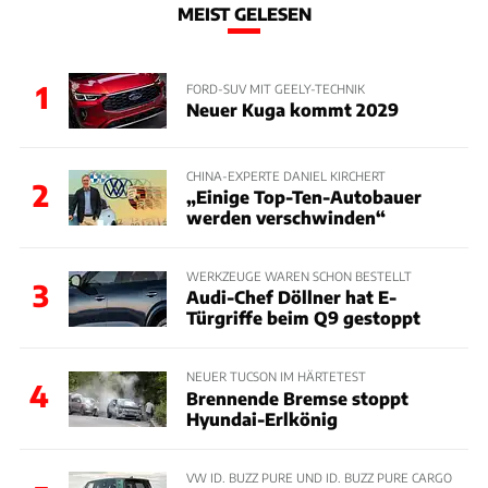
MEIST GELESEN
1
FORD-SUV MIT GEELY-TECHNIK
Neuer Kuga kommt 2029
CHINA-EXPERTE DANIEL KIRCHERT
2
„Einige Top-Ten-Autobauer
werden verschwinden“
WERKZEUGE WAREN SCHON BESTELLT
3
Audi-Chef Döllner hat E-
Türgriffe beim Q9 gestoppt
NEUER TUCSON IM HÄRTETEST
4
Brennende Bremse stoppt
Hyundai-Erlkönig
VW ID. BUZZ PURE UND ID. BUZZ PURE CARGO