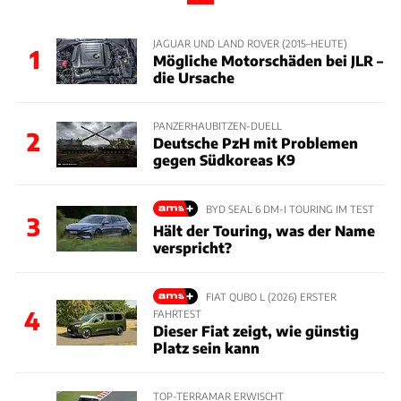
JAGUAR UND LAND ROVER (2015–HEUTE)
1
Mögliche Motorschäden bei JLR –
die Ursache
PANZERHAUBITZEN-DUELL
2
Deutsche PzH mit Problemen
gegen Südkoreas K9
BYD SEAL 6 DM-I TOURING IM TEST
3
Hält der Touring, was der Name
verspricht?
FIAT QUBO L (2026) ERSTER
4
FAHRTEST
Dieser Fiat zeigt, wie günstig
Platz sein kann
TOP-TERRAMAR ERWISCHT