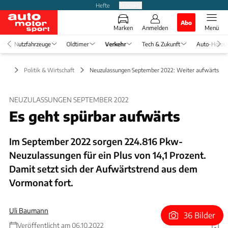
Hefte
Produkte
Abo
Marken
Anmelden
Menü
Nutzfahrzeuge
Oldtimer
Verkehr
Tech & Zukunft
Auto-Horos
kehr
Politik & Wirtschaft
Neuzulassungen September 2022: Weiter aufwärts
NEUZULASSUNGEN SEPTEMBER 2022
Es geht spürbar aufwärts
Im September 2022 sorgen 224.816 Pkw-
Neuzulassungen für ein Plus von 14,1 Prozent.
Damit setzt sich der Aufwärtstrend aus dem
Vormonat fort.
Uli Baumann
36 Bilder
Veröffentlicht am 06.10.2022