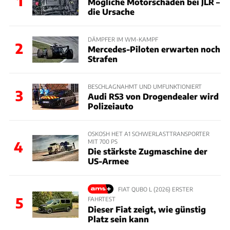
1
Mögliche Motorschäden bei JLR –
die Ursache
DÄMPFER IM WM-KAMPF
2
Mercedes-Piloten erwarten noch
Strafen
BESCHLAGNAHMT UND UMFUNKTIONIERT
3
Audi RS3 von Drogendealer wird
Polizeiauto
OSKOSH HET A1 SCHWERLASTTRANSPORTER
MIT 700 PS
4
Die stärkste Zugmaschine der
US-Armee
FIAT QUBO L (2026) ERSTER
5
FAHRTEST
Dieser Fiat zeigt, wie günstig
Platz sein kann