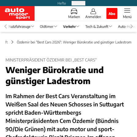
Hefte
Produkte
Abo
Marken
Anmelden
Menü
Nutzfahrzeuge
Oldtimer
Verkehr
Tech & Zukunft
Auto-Horos
schaft
Özdemir bei "Best Cars 2026": Weniger Bürokratie und günstiger Ladestrom
MINISTERPRÄSIDENT ÖZDEMIR BEI „BEST CARS“
Weniger Bürokratie und
günstiger Ladestrom
Im Rahmen der Best Cars Veranstaltung im
Weißen Saal des Neuen Schosses in Suttugart
spricht Baden-Württembergs
Ministerpräsidenten Cem Özdemir (Bündnis
90/Die Grünen) mit auto motor und sport-