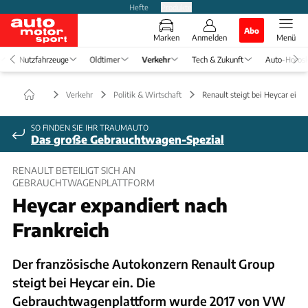
Hefte
Produkte
Abo
Marken
Anmelden
Menü
Nutzfahrzeuge
Oldtimer
Verkehr
Tech & Zukunft
Auto-Horos
Verkehr
Politik & Wirtschaft
Renault steigt bei Heycar ein
SO FINDEN SIE IHR TRAUMAUTO
Das große Gebrauchtwagen-Spezial
RENAULT BETEILIGT SICH AN
GEBRAUCHTWAGENPLATTFORM
Heycar expandiert nach
Frankreich
Der französische Autokonzern Renault Group
steigt bei Heycar ein. Die
Gebrauchtwagenplattform wurde 2017 von VW