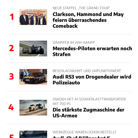
NEUE STAFFEL „THE GRAND TOUR“
Clarkson, Hammond und May
1
feiern überraschendes
Comeback
DÄMPFER IM WM-KAMPF
2
Mercedes-Piloten erwarten noch
Strafen
BESCHLAGNAHMT UND UMFUNKTIONIERT
3
Audi RS3 von Drogendealer wird
Polizeiauto
OSKOSH HET A1 SCHWERLASTTRANSPORTER
MIT 700 PS
4
Die stärkste Zugmaschine der
US-Armee
WERKZEUGE WAREN SCHON BESTELLT
5