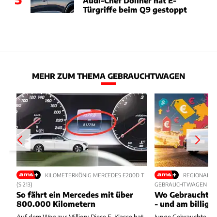
Audi-Chef Döllner hat E-
Türgriffe beim Q9 gestoppt
MEHR ZUM THEMA GEBRAUCHTWAGEN
KILOMETERKÖNIG MERCEDES E200D T
REGIONALE 
(S 213)
GEBRAUCHTWAGEN
So fährt ein Mercedes mit über
Wo Gebrauchte 
800.000 Kilometern
- und am billigs
Auf dem Weg zur Million: Diese E-Klasse hat
Junge Gebrauchte zei