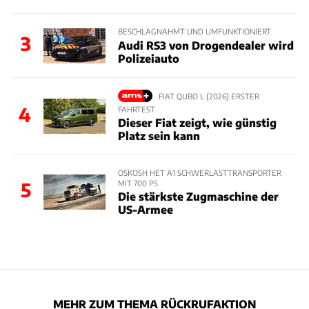
BESCHLAGNAHMT UND UMFUNKTIONIERT
3
Audi RS3 von Drogendealer wird
Polizeiauto
FIAT QUBO L (2026) ERSTER
4
FAHRTEST
Dieser Fiat zeigt, wie günstig
Platz sein kann
OSKOSH HET A1 SCHWERLASTTRANSPORTER
MIT 700 PS
5
Die stärkste Zugmaschine der
US-Armee
MEHR ZUM THEMA RÜCKRUFAKTION