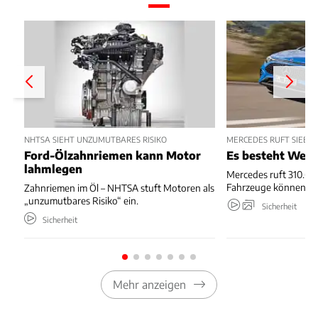
NHTSA SIEHT UNZUMUTBARES RISIKO
MERCEDES RUFT SIEBE
Ford-Ölzahnriemen kann Motor
Es besteht Wegr
lahmlegen
Mercedes ruft 310.667
Fahrzeuge können we
Zahnriemen im Öl – NHTSA stuft Motoren als
„unzumutbares Risiko“ ein.
Sicherheit
Sicherheit
Mehr anzeigen