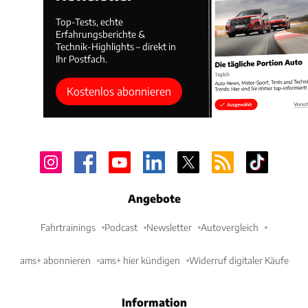
Top-Tests, echte
Erfahrungsberichte &
Technik-Highlights – direkt in
Ihr Postfach.
Kostenlos abonnieren
Angebote
Fahrtrainings
Podcast
Newsletter
Autovergleich
ams+ abonnieren
ams+ hier kündigen
Widerruf digitaler Käufe
Information