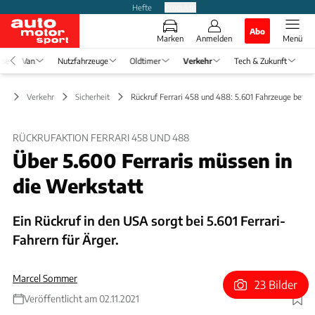
Hefte
Produkte
Abo
Marken
Anmelden
Menü
ise
Van
Nutzfahrzeuge
Oldtimer
Verkehr
Tech & Zukunft
Verkehr
Sicherheit
Rückruf Ferrari 458 und 488: 5.601 Fahrzeuge betrof
RÜCKRUFAKTION FERRARI 458 UND 488
Über 5.600 Ferraris müssen in
die Werkstatt
Ein Rückruf in den USA sorgt bei 5.601 Ferrari-
Fahrern für Ärger.
Marcel Sommer
23 Bilder
Veröffentlicht am 02.11.2021
Foto: Ferrari