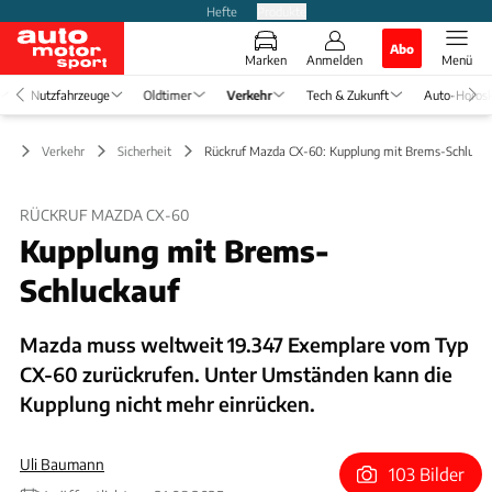
Hefte
Produkte
Abo
Marken
Anmelden
Menü
Nutzfahrzeuge
Oldtimer
Verkehr
Tech & Zukunft
Auto-Horos
Verkehr
Sicherheit
Rückruf Mazda CX-60: Kupplung mit Brems-Schluck
RÜCKRUF MAZDA CX-60
Kupplung mit Brems-
Schluckauf
Mazda muss weltweit 19.347 Exemplare vom Typ
CX-60 zurückrufen. Unter Umständen kann die
Kupplung nicht mehr einrücken.
Uli Baumann
103 Bilder