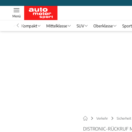
Menü
nwagen
Kompakt
Mittelklasse
SUV
Oberklasse
Spor
Verkehr
Sicherheit
DISTRONIC-RÜCKRUF 