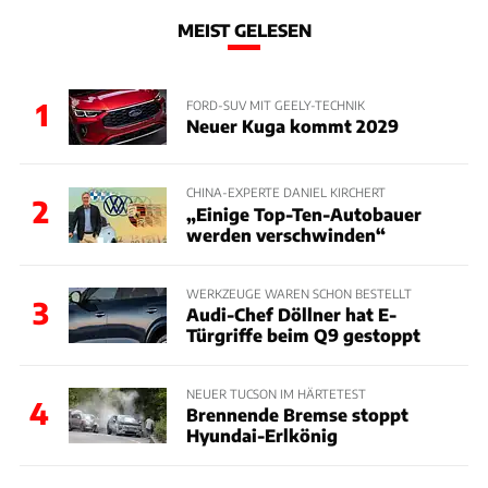
MEIST GELESEN
1
FORD-SUV MIT GEELY-TECHNIK
Neuer Kuga kommt 2029
CHINA-EXPERTE DANIEL KIRCHERT
2
„Einige Top-Ten-Autobauer
werden verschwinden“
WERKZEUGE WAREN SCHON BESTELLT
3
Audi-Chef Döllner hat E-
Türgriffe beim Q9 gestoppt
NEUER TUCSON IM HÄRTETEST
4
Brennende Bremse stoppt
Hyundai-Erlkönig