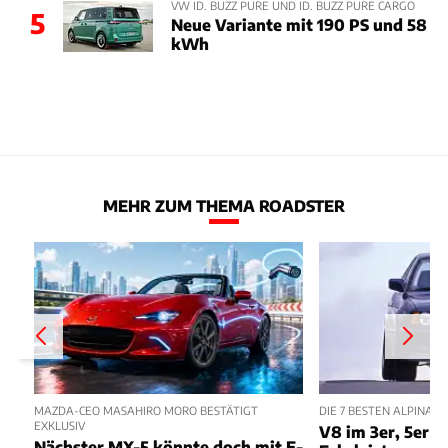
VW ID. BUZZ PURE UND ID. BUZZ PURE CARGO
5
Neue Variante mit 190 PS und 58
kWh
MEHR ZUM THEMA ROADSTER
MAZDA-CEO MASAHIRO MORO BESTÄTIGT
DIE 7 BESTEN ALPINA
EXKLUSIV
V8 im 3er, 5er m
Nächster MX-5 könnte doch mit E-