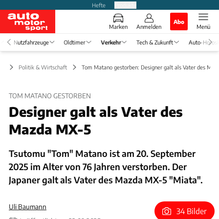
Hefte
Produkte
Abo
Marken
Anmelden
Menü
Nutzfahrzeuge
Oldtimer
Verkehr
Tech & Zukunft
Auto-Horos
hr
Politik & Wirtschaft
Tom Matano gestorben: Designer galt als Vater des Ma
TOM MATANO GESTORBEN
Designer galt als Vater des
Mazda MX-5
Tsutomu "Tom" Matano ist am 20. September
2025 im Alter von 76 Jahren verstorben. Der
Japaner galt als Vater des Mazda MX-5 "Miata".
Uli Baumann
34 Bilder