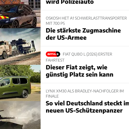
wird Polizeiauto
OSKOSH HET A1 SCHWERLASTTRANSPORTER
MIT 700 PS
Die stärkste Zugmaschine
der US-Armee
FIAT QUBO L (2026) ERSTER
FAHRTEST
Dieser Fiat zeigt, wie
günstig Platz sein kann
LYNX XM30 ALS BRADLEY-NACHFOLGER IM
FINALE
So viel Deutschland steckt i
neuen US-Schützenpanzer