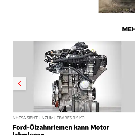
MEH
NHTSA SIEHT UNZUMUTBARES RISIKO
Ford-Ölzahnriemen kann Motor
lahmlegen