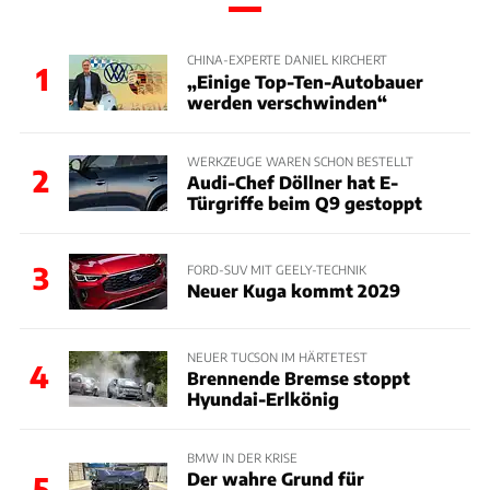
CHINA-EXPERTE DANIEL KIRCHERT
1
„Einige Top-Ten-Autobauer
werden verschwinden“
WERKZEUGE WAREN SCHON BESTELLT
2
Audi-Chef Döllner hat E-
Türgriffe beim Q9 gestoppt
3
FORD-SUV MIT GEELY-TECHNIK
Neuer Kuga kommt 2029
NEUER TUCSON IM HÄRTETEST
4
Brennende Bremse stoppt
Hyundai-Erlkönig
BMW IN DER KRISE
Der wahre Grund für
5