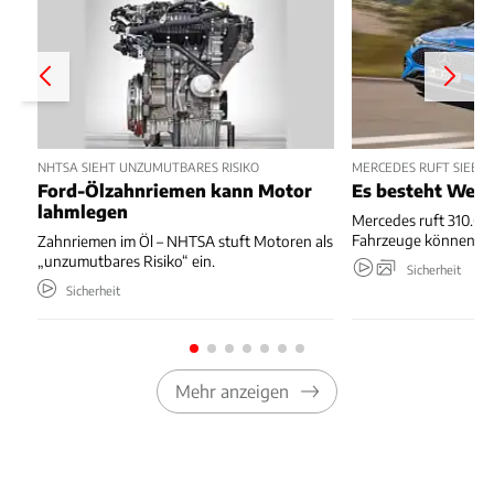
NHTSA SIEHT UNZUMUTBARES RISIKO
MERCEDES RUFT SIEBE
Ford-Ölzahnriemen kann Motor
Es besteht Wegr
lahmlegen
Mercedes ruft 310.667
Fahrzeuge können we
Zahnriemen im Öl – NHTSA stuft Motoren als
„unzumutbares Risiko“ ein.
Sicherheit
Sicherheit
Mehr anzeigen