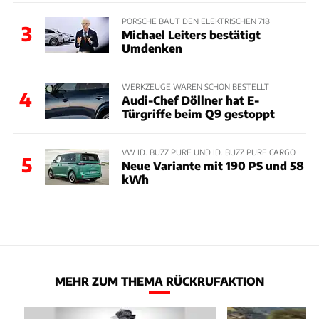
PORSCHE BAUT DEN ELEKTRISCHEN 718
3
Michael Leiters bestätigt
Umdenken
WERKZEUGE WAREN SCHON BESTELLT
4
Audi-Chef Döllner hat E-
Türgriffe beim Q9 gestoppt
VW ID. BUZZ PURE UND ID. BUZZ PURE CARGO
5
Neue Variante mit 190 PS und 58
kWh
MEHR ZUM THEMA RÜCKRUFAKTION