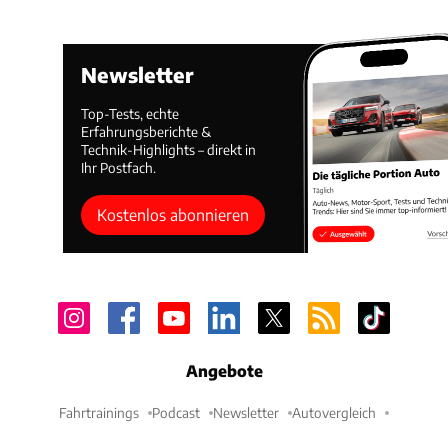
Newsletter
Top-Tests, echte
Erfahrungsberichte &
Technik-Highlights – direkt in
Ihr Postfach.
Kostenlos abonnieren
Angebote
Fahrtrainings
Podcast
Newsletter
Autovergleich