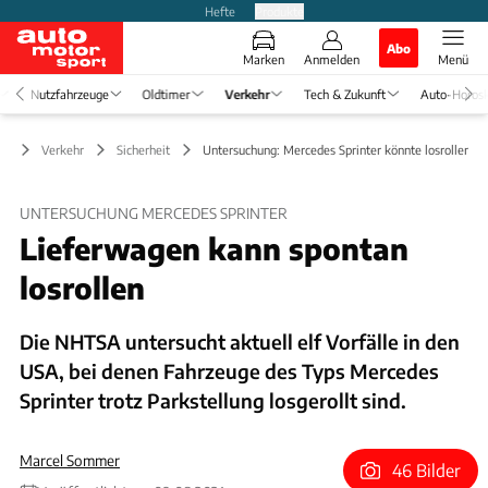
Hefte
Produkte
Abo
Marken
Anmelden
Menü
Nutzfahrzeuge
Oldtimer
Verkehr
Tech & Zukunft
Auto-Horos
Verkehr
Sicherheit
Untersuchung: Mercedes Sprinter könnte losrollen
UNTERSUCHUNG MERCEDES SPRINTER
Lieferwagen kann spontan
losrollen
Die NHTSA untersucht aktuell elf Vorfälle in den
USA, bei denen Fahrzeuge des Typs Mercedes
Sprinter trotz Parkstellung losgerollt sind.
Marcel Sommer
46 Bilder