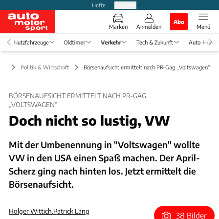
Hefte
Produkte
Abo
Marken
Anmelden
Menü
Nutzfahrzeuge
Oldtimer
Verkehr
Tech & Zukunft
Auto-Horos
ehr
Politik & Wirtschaft
Börsenaufsicht ermittelt nach PR-Gag „Voltswagen“
BÖRSENAUFSICHT ERMITTELT NACH PR-GAG
„VOLTSWAGEN“
Doch nicht so lustig, VW
Mit der Umbenennung in "Voltswagen" wollte
VW in den USA einen Spaß machen. Der April-
Scherz ging nach hinten los. Jetzt ermittelt die
Börsenaufsicht.
Holger Wittich
,
Patrick Lang
38 Bilder