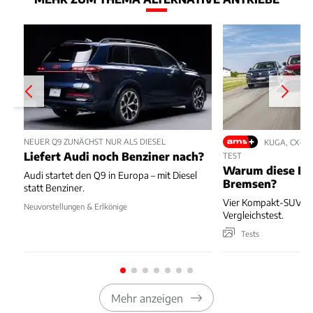
NEUER Q9 ZUNÄCHST NUR ALS DIESEL
KUGA, CX-5,
Liefert Audi noch Benziner nach?
TEST
Warum diese Bl
Audi startet den Q9 in Europa – mit Diesel
Bremsen?
statt Benziner.
Vier Kompakt-SUV kä
Neuvorstellungen & Erlkönige
Vergleichstest.
Tests
Mehr anzeigen