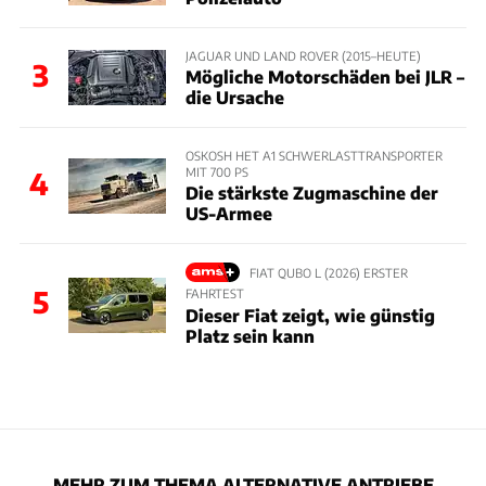
JAGUAR UND LAND ROVER (2015–HEUTE)
3
Mögliche Motorschäden bei JLR –
die Ursache
OSKOSH HET A1 SCHWERLASTTRANSPORTER
MIT 700 PS
4
Die stärkste Zugmaschine der
US-Armee
FIAT QUBO L (2026) ERSTER
5
FAHRTEST
Dieser Fiat zeigt, wie günstig
Platz sein kann
MEHR ZUM THEMA ALTERNATIVE ANTRIEBE