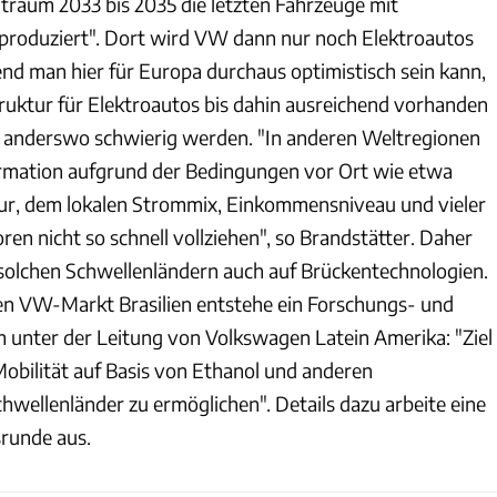
itraum 2033 bis 2035 die letzten Fahrzeuge mit
roduziert". Dort wird VW dann nur noch Elektroautos
nd man hier für Europa durchaus optimistisch sein kann,
truktur für Elektroautos bis dahin ausreichend vorhanden
s anderswo schwierig werden. "In anderen Weltregionen
ormation aufgrund der Bedingungen vor Ort wie etwa
tur, dem lokalen Strommix, Einkommensniveau und vieler
ren nicht so schnell vollziehen", so Brandstätter. Daher
solchen Schwellenländern auch auf Brückentechnologien.
en VW-Markt Brasilien entstehe ein Forschungs- und
unter der Leitung von Volkswagen Latein Amerika: "Ziel
Mobilität auf Basis von Ethanol und anderen
chwellenländer zu ermöglichen". Details dazu arbeite eine
runde aus.