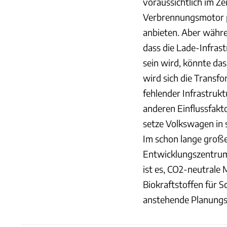
voraussichtlich im Ze
Verbrennungsmotor p
anbieten. Aber währe
dass die Lade-Infras
sein wird, könnte da
wird sich die Transf
fehlender Infrastruk
anderen Einflussfakto
setze Volkswagen in 
Im schon lange groß
Entwicklungszentrum 
ist es, CO2-neutrale 
Biokraftstoffen für S
anstehende Planungs