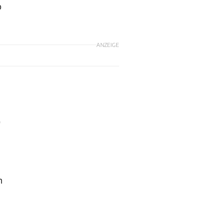
o
ANZEIGE
0
n