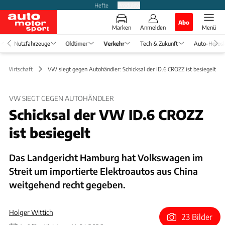
Hefte
Produkte
Abo
Marken
Anmelden
Menü
Nutzfahrzeuge
Oldtimer
Verkehr
Tech & Zukunft
Auto-Horos
k & Wirtschaft
VW siegt gegen Autohändler: Schicksal der ID.6 CROZZ ist besiegelt
VW SIEGT GEGEN AUTOHÄNDLER
Schicksal der VW ID.6 CROZZ
ist besiegelt
Das Landgericht Hamburg hat Volkswagen im
Streit um importierte Elektroautos aus China
weitgehend recht gegeben.
Holger Wittich
23 Bilder