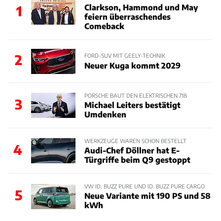
Clarkson, Hammond und May
1
feiern überraschendes
Comeback
2
FORD-SUV MIT GEELY-TECHNIK
Neuer Kuga kommt 2029
PORSCHE BAUT DEN ELEKTRISCHEN 718
3
Michael Leiters bestätigt
Umdenken
WERKZEUGE WAREN SCHON BESTELLT
4
Audi-Chef Döllner hat E-
Türgriffe beim Q9 gestoppt
VW ID. BUZZ PURE UND ID. BUZZ PURE CARGO
5
Neue Variante mit 190 PS und 58
kWh