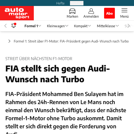
Hefte
Produkte
Abo
Marken
Anmelden
Menü
Formel 1
Kleinwagen
Kompakt
Mittelklasse
SUV
ews
Formel 1: Streit über F1-Motor: FIA-Präsident gegen Audi-Wunsch nach Turbo
STREIT ÜBER NÄCHSTEN F1-MOTOR
FIA stellt sich gegen Audi-
Wunsch nach Turbo
FIA-Präsident Mohammed Ben Sulayem hat im
Rahmen des 24h-Rennen von Le Mans noch
einmal den Wunsch bekräftigt, dass der nächste
Formel-1-Motor ohne Turbo auskommt. Damit
stellt er sich direkt gegen die Forderung von