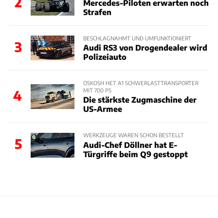
2
Mercedes-Piloten erwarten noch
Strafen
BESCHLAGNAHMT UND UMFUNKTIONIERT
3
Audi RS3 von Drogendealer wird
Polizeiauto
OSKOSH HET A1 SCHWERLASTTRANSPORTER
MIT 700 PS
4
Die stärkste Zugmaschine der
US-Armee
WERKZEUGE WAREN SCHON BESTELLT
5
Audi-Chef Döllner hat E-
Türgriffe beim Q9 gestoppt