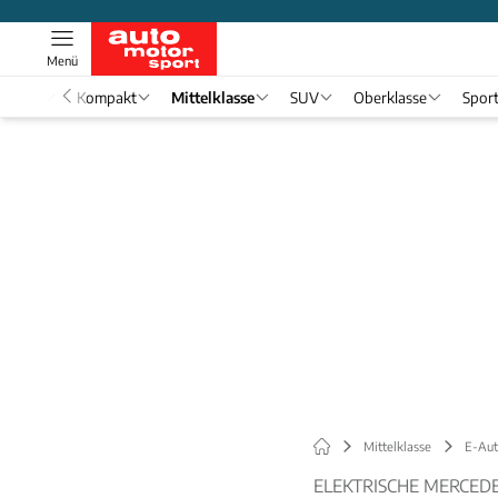
Menü
nwagen
Kompakt
Mittelklasse
SUV
Oberklasse
Spor
Mittelklasse
E-Aut
ELEKTRISCHE MERCEDE