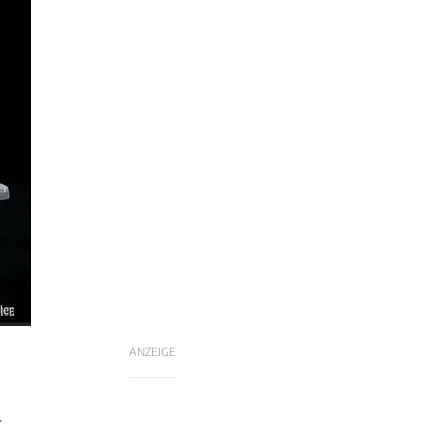
ler
ANZEIGE
-