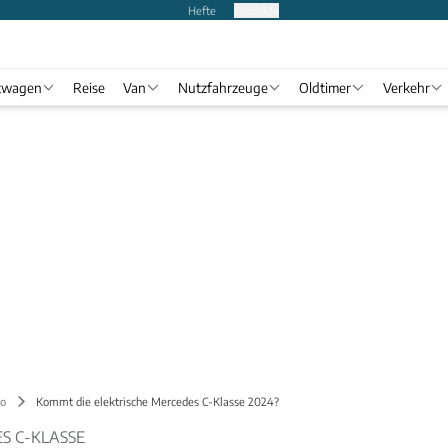
Hefte
Produkte
twagen
Reise
Van
Nutzfahrzeuge
Oldtimer
Verkehr
o
Kommt die elektrische Mercedes C-Klasse 2024?
S C-KLASSE