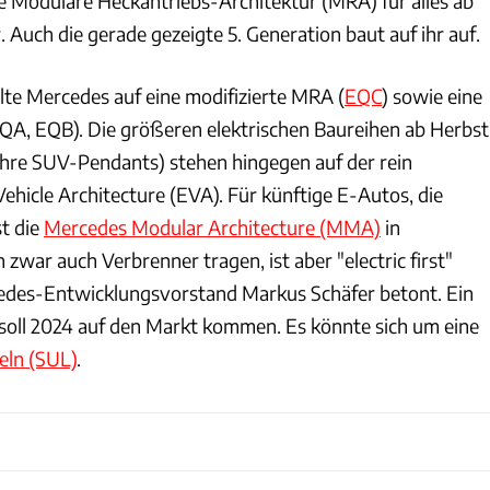
ie Modulare Heckantriebs-Architektur (MRA) für alles ab
 Auch die gerade gezeigte 5. Generation baut auf ihr auf.
lte Mercedes auf eine modifizierte MRA (
EQC
) sowie eine
QA, EQB). Die größeren elektrischen Baureihen ab Herbst
hre SUV-Pendants) stehen hingegen auf der rein
 Vehicle Architecture (EVA). Für künftige E-Autos, die
st die
Mercedes Modular Architecture (MMA)
in
 zwar auch Verbrenner tragen, ist aber "electric first"
cedes-Entwicklungsvorstand Markus Schäfer betont. Ein
 soll 2024 auf den Markt kommen. Es könnte sich um eine
eln (SUL)
.