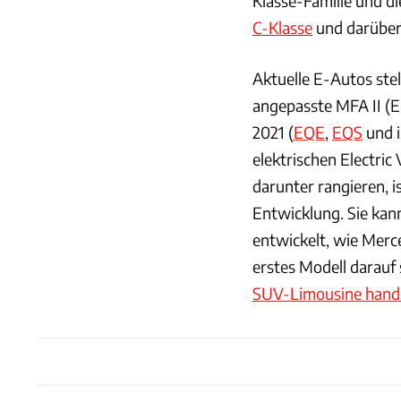
Klasse-Familie und d
C-Klasse
und darüber.
Aktuelle E-Autos stel
angepasste MFA II (E
2021 (
EQE
,
EQS
und i
elektrischen Electric
darunter rangieren, i
Entwicklung. Sie kann
entwickelt, wie Mer
erstes Modell darauf
SUV-Limousine hand