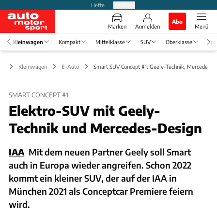
Hefte
Produkte
Abo
Marken
Anmelden
Menü
Kleinwagen
Kompakt
Mittelklasse
SUV
Oberklasse
Spo
Kleinwagen
E-Auto
Smart SUV Concept #1: Geely-Technik, Mercedes-D
SMART CONCEPT #1
Elektro-SUV mit Geely-
Technik und Mercedes-Design
IAA
Mit dem neuen Partner Geely soll Smart
auch in Europa wieder angreifen. Schon 2022
kommt ein kleiner SUV, der auf der IAA in
München 2021 als Conceptcar Premiere feiern
wird.