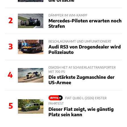
DÄMPFER IM WM-KAMPF
2
Mercedes-Piloten erwarten noch
Strafen
BESCHLAGNAHMT UND UMFUNKTIONIERT
3
Audi RS3 von Drogendealer wird
Polizeiauto
OSKOSH HET A1 SCHWERLASTTRANSPORTER
MIT 700 PS
4
Die stärkste Zugmaschine der
US-Armee
FIAT QUBO L (2026) ERSTER
5
FAHRTEST
Dieser Fiat zeigt, wie günstig
Platz sein kann