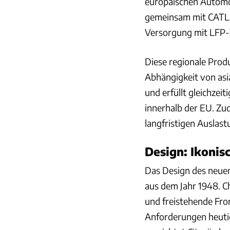
europäischen Automobi
gemeinsam mit CATL i
Versorgung mit LFP-Z
Diese regionale Produ
Abhängigkeit von asia
und erfüllt gleichze
innerhalb der EU. Zud
langfristigen Auslast
Design: Ikonisc
Das Design des neuen 
aus dem Jahr 1948. 
und freistehende Fro
Anforderungen heuti