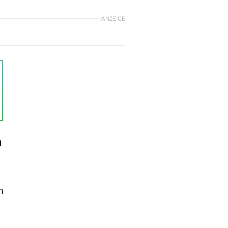
ANZEIGE
n
n