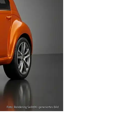
Foto: Rendering Seibt/KI-generiertes Bild