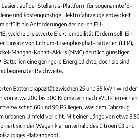
basiert auf der Stellantis-Plattform für sogenannte 'E-
ür kleine und kostengünstige Elektrofahrzeuge entwickelt
rm erfüllt die Anforderungen der neuen EU-
E, welche preiswerte Elektromobilität fördern soll. Ein
 der Einsatz von Lithium-Eisenphosphat-Batterien (LFP),
Nickel-Mangan-Kobalt-Akkus (NMC) deutlich günstiger
-Batterien eine geringere Energiedichte, doch sie sind
mit begrenzter Reichweite.
ierten Batteriekapazität zwischen 25 und 35 kWh wird der
n von etwa 200 bis 300 Kilometern nach WLTP erreichen.
rfte zwischen 60 und 90 PS liegen, was dem Fahrzeug
 im urbanen Umfeld verleiht. Mit einer Länge von etwa 3,5
ioniert sich der Wagen klar unterhalb des Citroën C3 und
roßzügiges Platzangebot.