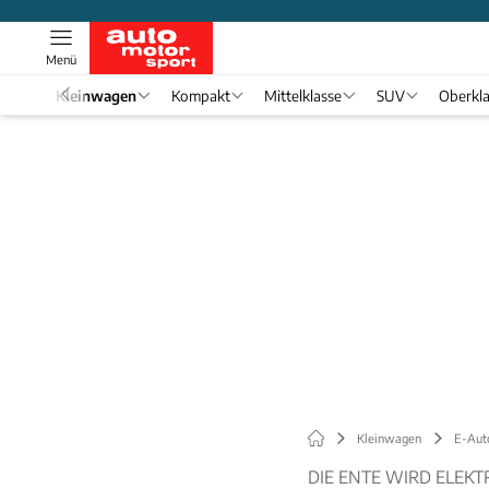
Menü
el 1
Kleinwagen
Kompakt
Mittelklasse
SUV
Oberkl
Kleinwagen
E-Aut
DIE ENTE WIRD ELEKT