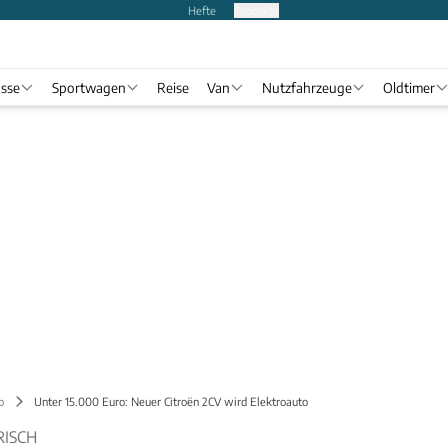
Hefte
Produkte
asse
Sportwagen
Reise
Van
Nutzfahrzeuge
Oldtimer
o
Unter 15.000 Euro: Neuer Citroën 2CV wird Elektroauto
RISCH