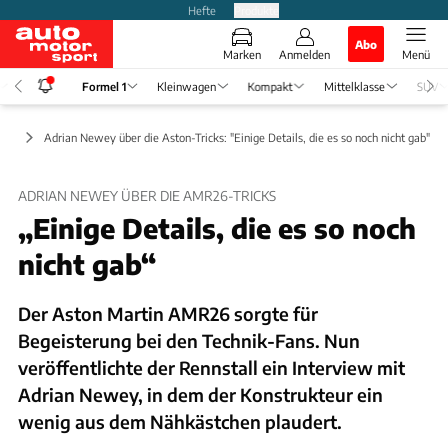
Hefte
Produkte
Abo
Marken
Anmelden
Menü
Formel 1
Kleinwagen
Kompakt
Mittelklasse
SUV
ews
Adrian Newey über die Aston-Tricks: "Einige Details, die es so noch nicht gab"
ADRIAN NEWEY ÜBER DIE AMR26-TRICKS
„Einige Details, die es so noch
nicht gab“
Der Aston Martin AMR26 sorgte für
Begeisterung bei den Technik-Fans. Nun
veröffentlichte der Rennstall ein Interview mit
Adrian Newey, in dem der Konstrukteur ein
wenig aus dem Nähkästchen plaudert.