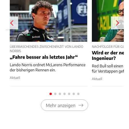
ÜBERRASCHENDES ZWISCHENFAZIT VON LANDO
NACHFOLGER FÜR GIAN
NORRIS
Wird er der neu
„Fahre besser als letztes Jahr“
Ingenieur?
Lando Norris ordnet McLarens Performance
Red Bull soll einen 
der bisherigen Rennen ein.
für Verstappen gefu
Aktuell
Aktuell
Mehr anzeigen