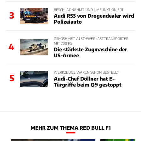
BESCHLAGNAHMT UND UMFUNKTIONIERT
3
Audi RS3 von Drogendealer wird
Polizeiauto
OSKOSH HET A1 SCHWERLASTTRANSPORTER
MIT 700 PS
4
Die stärkste Zugmaschine der
US-Armee
WERKZEUGE WAREN SCHON BESTELLT
5
Audi-Chef Döllner hat E-
Türgriffe beim Q9 gestoppt
MEHR ZUM THEMA RED BULL F1