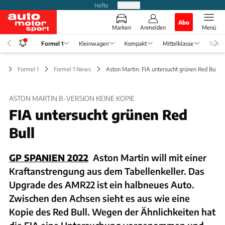
Hefte
Produkte
Abo
Marken
Anmelden
Menü
Formel 1
Kleinwagen
Kompakt
Mittelklasse
SUV
Formel 1
Formel 1 News
Aston Martin: FIA untersucht grünen Red Bull
ASTON MARTIN B-VERSION KEINE KOPIE
FIA untersucht grünen Red
Bull
GP SPANIEN 2022
Aston Martin will mit einer
Kraftanstrengung aus dem Tabellenkeller. Das
Upgrade des AMR22 ist ein halbneues Auto.
Zwischen den Achsen sieht es aus wie eine
Kopie des Red Bull. Wegen der Ähnlichkeiten hat