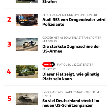
Strafen
BESCHLAGNAHMT UND UMFUNKTIONIERT
2
Audi RS3 von Drogendealer wird
Polizeiauto
OSKOSH HET A1 SCHWERLASTTRANSPORTER
MIT 700 PS
3
Die stärkste Zugmaschine der
US-Armee
FIAT QUBO L (2026) ERSTER
4
FAHRTEST
Dieser Fiat zeigt, wie günstig
Platz sein kann
LYNX XM30 ALS BRADLEY-NACHFOLGER IM
FINALE
5
So viel Deutschland steckt im
neuen US-Schützenpanzer