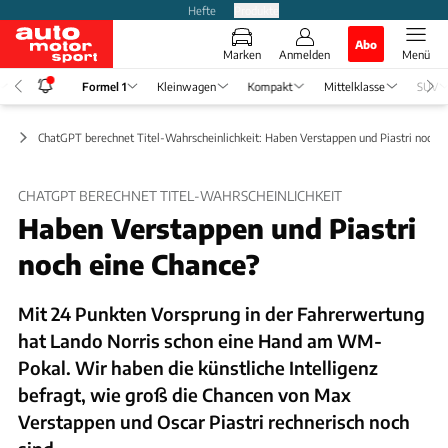
Hefte
Produkte
Abo
Marken
Anmelden
Menü
Formel 1
Kleinwagen
Kompakt
Mittelklasse
SUV
ws
ChatGPT berechnet Titel-Wahrscheinlichkeit: Haben Verstappen und Piastri noch e
CHATGPT BERECHNET TITEL-WAHRSCHEINLICHKEIT
Haben Verstappen und Piastri
noch eine Chance?
Mit 24 Punkten Vorsprung in der Fahrerwertung
hat Lando Norris schon eine Hand am WM-
Pokal. Wir haben die künstliche Intelligenz
befragt, wie groß die Chancen von Max
Verstappen und Oscar Piastri rechnerisch noch