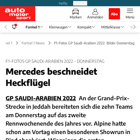
Hefte
Produkte
Abo
Marken
Anmelden
Menü
Formel 1
Kleinwagen
Kompakt
Mittelklasse
SUV
Formel 1
Formel 1 News
F1-Fotos GP Saudi-Arabien 2022: Bilder Donnerstag
F1-FOTOS GP SAUDI-ARABIEN 2022 - DONNERSTAG
Mercedes beschneidet
Heckflügel
GP SAUDI-ARABIEN 2022
An der Grand-Prix-
Strecke in Jeddah bereiteten sich die zehn Teams
am Donnerstag auf das zweite
Rennwochenende des Jahres vor. Alpine hatte
schon am Vortag einen besonderen Showrun in