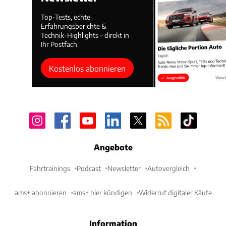
Top-Tests, echte
Erfahrungsberichte &
Technik-Highlights – direkt in
Ihr Postfach.
Kostenlos abonnieren
Angebote
Fahrtrainings
Podcast
Newsletter
Autovergleich
ams+ abonnieren
ams+ hier kündigen
Widerruf digitaler Käufe
Information