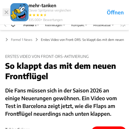
Hefte
Produkte
mehr-tanken
Clever Spritpreise vergleichen
Öffnen
Abo
★
★
★
★
★
★
Marken
Anmelden
Menü
335.000+
Bewertungen
Formel 1
Kleinwagen
Kompakt
Mittelklasse
SUV
 1
Formel 1 News
Erstes Video von Front-DRS: So klappt das mit dem neuen Fro
ERSTES VIDEO VON FRONT-DRS-AKTIVIERUNG
So klappt das mit dem neuen
Frontflügel
Die Fans müssen sich in der Saison 2026 an
einige Neuerungen gewöhnen. Ein Video vom
Test in Barcelona zeigt jetzt, wie die Flaps am
Frontflügel neuerdings nach unten klappen.