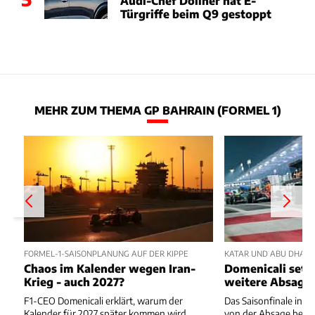
Audi-Chef Döllner hat E-
Türgriffe beim Q9 gestoppt
MEHR ZUM THEMA GP BAHRAIN (FORMEL 1)
FORMEL-1-SAISONPLANUNG AUF DER KIPPE
KATAR UND ABU DHABI 
Chaos im Kalender wegen Iran-
Domenicali setzt
Krieg - auch 2027?
weitere Absage
F1-CEO Domenicali erklärt, warum der
Das Saisonfinale in K
Kalender für 2027 später kommen wird.
von der Absage bedr