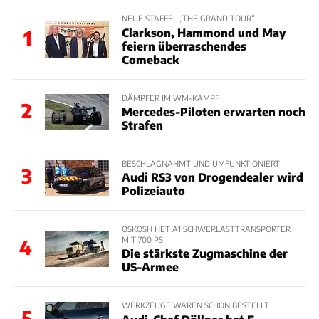
NEUE STAFFEL „THE GRAND TOUR“
Clarkson, Hammond und May
1
feiern überraschendes
Comeback
DÄMPFER IM WM-KAMPF
2
Mercedes-Piloten erwarten noch
Strafen
BESCHLAGNAHMT UND UMFUNKTIONIERT
3
Audi RS3 von Drogendealer wird
Polizeiauto
OSKOSH HET A1 SCHWERLASTTRANSPORTER
MIT 700 PS
4
Die stärkste Zugmaschine der
US-Armee
WERKZEUGE WAREN SCHON BESTELLT
5