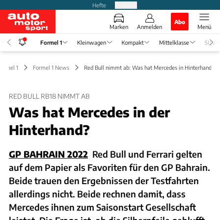
Hefte
Produkte
Abo
Marken
Anmelden
Menü
Formel 1
Kleinwagen
Kompakt
Mittelklasse
SUV
Formel 1
Formel 1 News
Red Bull nimmt ab: Was hat Mercedes in Hinterhand?
RED BULL RB18 NIMMT AB
Was hat Mercedes in der
Hinterhand?
GP BAHRAIN 2022
Red Bull und Ferrari gelten
auf dem Papier als Favoriten für den GP Bahrain.
Beide trauen den Ergebnissen der Testfahrten
allerdings nicht. Beide rechnen damit, dass
Mercedes ihnen zum Saisonstart Gesellschaft