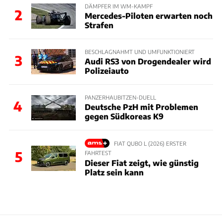
DÄMPFER IM WM-KAMPF
2
Mercedes-Piloten erwarten noch
Strafen
BESCHLAGNAHMT UND UMFUNKTIONIERT
3
Audi RS3 von Drogendealer wird
Polizeiauto
PANZERHAUBITZEN-DUELL
4
Deutsche PzH mit Problemen
gegen Südkoreas K9
FIAT QUBO L (2026) ERSTER
5
FAHRTEST
Dieser Fiat zeigt, wie günstig
Platz sein kann