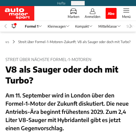
Hefte
Produkte
Abo
Marken
Anmelden
Menü
Formel 1
Kleinwagen
Kompakt
Mittelklasse
SUV
1 News
Streit über Formel-1-Motoren-Zukunft: V8 als Sauger oder doch mit Turbo?
STREIT ÜBER NÄCHSTE FORMEL-1-MOTOREN
V8 als Sauger oder doch mit
Turbo?
Am 11. September wird in London über den
Formel-1-Motor der Zukunft diskutiert. Die neue
Antriebs-Ära beginnt frühestens 2029. Zum 2,4
Liter V8-Sauger mit Hybridanteil gibt es jetzt
einen Gegenvorschlag.