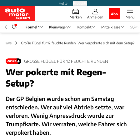
Hefte
Produkte
Abo
Marken
Anmelden
Menü
Formel 1
Kleinwagen
Kompakt
Mittelklasse
SUV
 1 News
Große Flügel für 12 feuchte Runden: Wer verpokerte sich mit dem Setup?
GROSSE FLÜGEL FÜR 12 FEUCHTE RUNDEN
Wer pokerte mit Regen-
Setup?
Der GP Belgien wurde schon am Samstag
entschieden. Wer auf viel Abtrieb setzte, war
verloren. Wenig Anpressdruck wurde zur
Trumpfkarte. Wir verraten, welche Fahrer sich
verpokert haben.