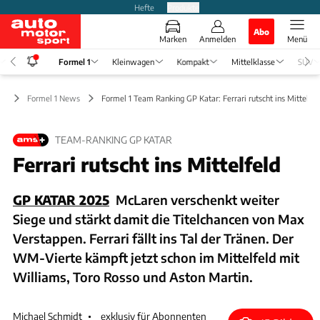
Hefte
Produkte
Abo
Marken
Anmelden
Menü
Formel 1
Kleinwagen
Kompakt
Mittelklasse
SUV
 1
Formel 1 News
Formel 1 Team Ranking GP Katar: Ferrari rutscht ins Mittelfel
TEAM-RANKING GP KATAR
Ferrari rutscht ins Mittelfeld
GP KATAR 2025
McLaren verschenkt weiter
Siege und stärkt damit die Titelchancen von Max
Verstappen. Ferrari fällt ins Tal der Tränen. Der
WM-Vierte kämpft jetzt schon im Mittelfeld mit
Williams, Toro Rosso und Aston Martin.
Michael Schmidt
exklusiv für Abonnenten