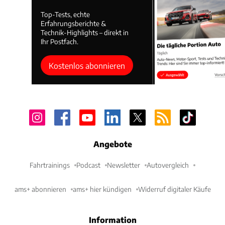
Top-Tests, echte
Erfahrungsberichte &
Technik-Highlights – direkt in
Ihr Postfach.
Kostenlos abonnieren
Angebote
Fahrtrainings
Podcast
Newsletter
Autovergleich
ams+ abonnieren
ams+ hier kündigen
Widerruf digitaler Käufe
Information