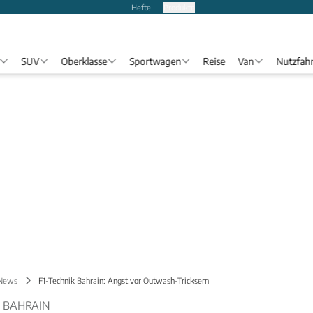
Hefte
Produkte
SUV
Oberklasse
Sportwagen
Reise
Van
Nutzfah
 News
F1-Technik Bahrain: Angst vor Outwash-Tricksern
N BAHRAIN