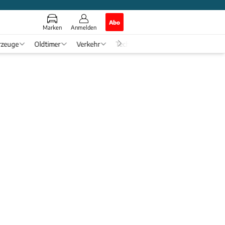
Abo
Marken
Anmelden
rzeuge
Oldtimer
Verkehr
Tech & Zukunft
Auto-Horosko