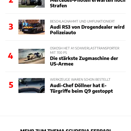
Strafen
BESCHLAGNAHMT UND UMFUNKTIONIERT
3
Audi RS3 von Drogendealer wird
Polizeiauto
OSKOSH HET A1 SCHWERLASTTRANSPORTER
MIT 700 PS
4
Die stärkste Zugmaschine der
US-Armee
WERKZEUGE WAREN SCHON BESTELLT
5
Audi-Chef Döllner hat E-
Türgriffe beim Q9 gestoppt
MEHR ZUM THEMA SCUDERIA FERRARI