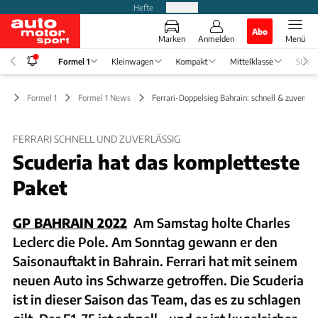
Hefte
Produkte
Abo
Marken
Anmelden
Menü
Formel 1
Kleinwagen
Kompakt
Mittelklasse
SUV
Formel 1
Formel 1 News
Ferrari-Doppelsieg Bahrain: schnell & zuverläss
FERRARI SCHNELL UND ZUVERLÄSSIG
Scuderia hat das kompletteste
Paket
GP BAHRAIN 2022
Am Samstag holte Charles
Leclerc die Pole. Am Sonntag gewann er den
Saisonauftakt in Bahrain. Ferrari hat mit seinem
neuen Auto ins Schwarze getroffen. Die Scuderia
ist in dieser Saison das Team, das es zu schlagen