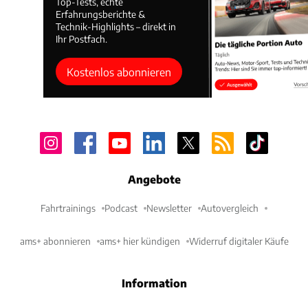
Top-Tests, echte
Erfahrungsberichte &
Technik-Highlights – direkt in
Ihr Postfach.
Kostenlos abonnieren
Angebote
Fahrtrainings
Podcast
Newsletter
Autovergleich
ams+ abonnieren
ams+ hier kündigen
Widerruf digitaler Käufe
Information