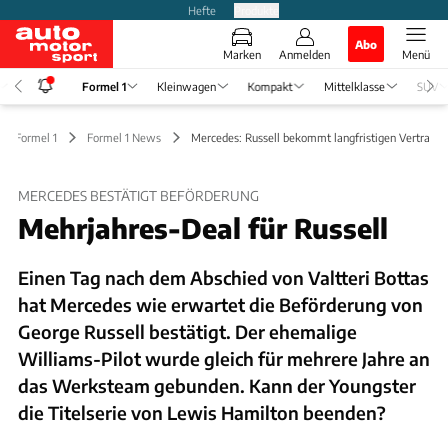
Hefte
Produkte
Abo
Marken
Anmelden
Menü
Formel 1
Kleinwagen
Kompakt
Mittelklasse
SUV
Formel 1
Formel 1 News
Mercedes: Russell bekommt langfristigen Vertrag
MERCEDES BESTÄTIGT BEFÖRDERUNG
Mehrjahres-Deal für Russell
Einen Tag nach dem Abschied von Valtteri Bottas
hat Mercedes wie erwartet die Beförderung von
George Russell bestätigt. Der ehemalige
Williams-Pilot wurde gleich für mehrere Jahre an
das Werksteam gebunden. Kann der Youngster
die Titelserie von Lewis Hamilton beenden?