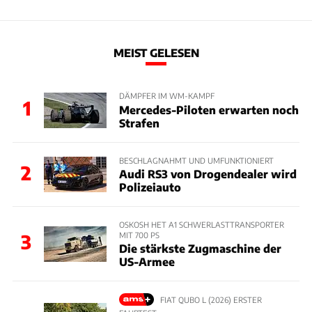
MEIST GELESEN
DÄMPFER IM WM-KAMPF
1
Mercedes-Piloten erwarten noch
Strafen
BESCHLAGNAHMT UND UMFUNKTIONIERT
2
Audi RS3 von Drogendealer wird
Polizeiauto
OSKOSH HET A1 SCHWERLASTTRANSPORTER
MIT 700 PS
3
Die stärkste Zugmaschine der
US-Armee
FIAT QUBO L (2026) ERSTER