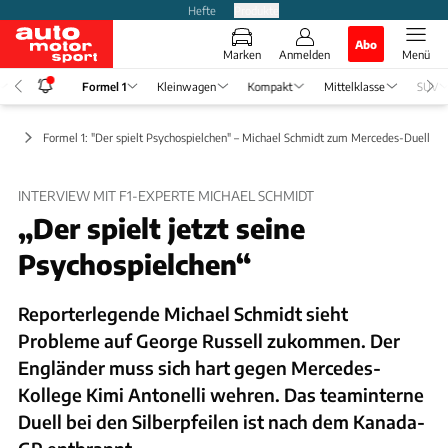
Hefte
Produkte
Abo
Marken
Anmelden
Menü
Formel 1
Kleinwagen
Kompakt
Mittelklasse
SUV
ews
Formel 1: "Der spielt Psychospielchen" – Michael Schmidt zum Mercedes-Duell
INTERVIEW MIT F1-EXPERTE MICHAEL SCHMIDT
„Der spielt jetzt seine
Psychospielchen“
Reporterlegende Michael Schmidt sieht
Probleme auf George Russell zukommen. Der
Engländer muss sich hart gegen Mercedes-
Kollege Kimi Antonelli wehren. Das teaminterne
Duell bei den Silberpfeilen ist nach dem Kanada-