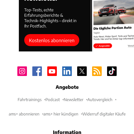
Top-Tests, echte
Erfahrungsberichte &
Technik-Highlights – direkt in
Ihr Postfach.
Kostenlos abonnieren
Angebote
Fahrtrainings
Podcast
Newsletter
Autovergleich
ams+ abonnieren
ams+ hier kündigen
Widerruf digitaler Käufe
Information