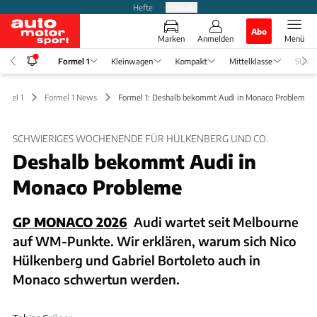
Hefte
Produkte
Abo
Marken
Anmelden
Menü
Formel 1
Kleinwagen
Kompakt
Mittelklasse
SUV
ormel 1
Formel 1 News
Formel 1: Deshalb bekommt Audi in Monaco Probleme
SCHWIERIGES WOCHENENDE FÜR HÜLKENBERG UND CO.
Deshalb bekommt Audi in
Monaco Probleme
GP MONACO 2026
Audi wartet seit Melbourne
auf WM-Punkte. Wir erklären, warum sich Nico
Hülkenberg und Gabriel Bortoleto auch in
Monaco schwertun werden.