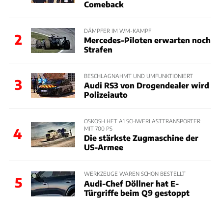
Comeback
DÄMPFER IM WM-KAMPF
2
Mercedes-Piloten erwarten noch
Strafen
BESCHLAGNAHMT UND UMFUNKTIONIERT
3
Audi RS3 von Drogendealer wird
Polizeiauto
OSKOSH HET A1 SCHWERLASTTRANSPORTER
MIT 700 PS
4
Die stärkste Zugmaschine der
US-Armee
WERKZEUGE WAREN SCHON BESTELLT
5
Audi-Chef Döllner hat E-
Türgriffe beim Q9 gestoppt