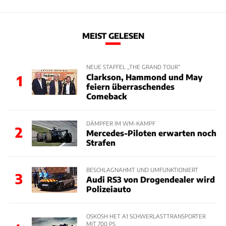
MEIST GELESEN
NEUE STAFFEL „THE GRAND TOUR“
Clarkson, Hammond und May
1
feiern überraschendes
Comeback
DÄMPFER IM WM-KAMPF
2
Mercedes-Piloten erwarten noch
Strafen
BESCHLAGNAHMT UND UMFUNKTIONIERT
3
Audi RS3 von Drogendealer wird
Polizeiauto
OSKOSH HET A1 SCHWERLASTTRANSPORTER
MIT 700 PS