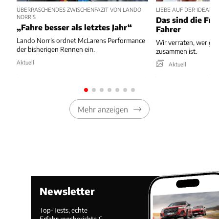
ÜBERRASCHENDES ZWISCHENFAZIT VON LANDO
LIEBE AUF DER IDEALLI
NORRIS
Das sind die Fra
„Fahre besser als letztes Jahr“
Fahrer
Lando Norris ordnet McLarens Performance
Wir verraten, wer ge
der bisherigen Rennen ein.
zusammen ist.
Aktuell
Aktuell
Mehr anzeigen
Newsletter
Top-Tests, echte
Erfahrungsberichte &