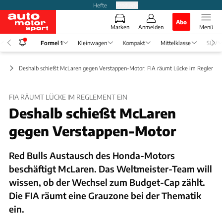
Hefte
Produkte
Abo
Marken
Anmelden
Menü
Formel 1
Kleinwagen
Kompakt
Mittelklasse
SUV
ws
Deshalb schießt McLaren gegen Verstappen-Motor: FIA räumt Lücke im Reglemen
FIA RÄUMT LÜCKE IM REGLEMENT EIN
Deshalb schießt McLaren
gegen Verstappen-Motor
Red Bulls Austausch des Honda-Motors
beschäftigt McLaren. Das Weltmeister-Team will
wissen, ob der Wechsel zum Budget-Cap zählt.
Die FIA räumt eine Grauzone bei der Thematik
ein.