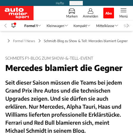
Hefte
Produkte
Abo
Marken
Anmelden
Menü
Formel 1
Kleinwagen
Kompakt
Mittelklasse
SUV
l 1
Formel 1 News
Schmidt-Blog zu Show & Tell: Mercedes blamiert Gegner
SCHMIDTS F1-BLOG ZUM SHOW-&-TELL-EVENT
Mercedes blamiert die Gegner
Seit dieser Saison müssen die Teams bei jedem
Grand Prix ihre Autos und die technischen
Upgrades zeigen. Und sie dürfen sie auch
erklären. Nur Mercedes, Alpha Tauri, Haas und
Williams lieferten professionelle Erklärstücke.
Ferrari und Red Bull blamieren sich, meint
Michael Schmidt in seinem Blog.