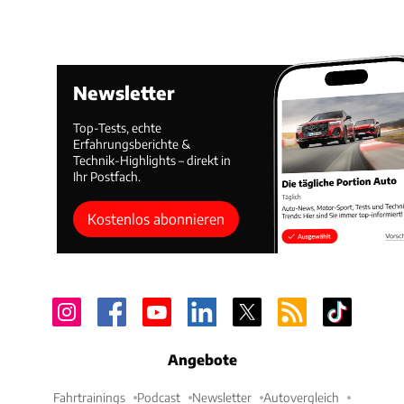
Newsletter
Top-Tests, echte
Erfahrungsberichte &
Technik-Highlights – direkt in
Ihr Postfach.
Kostenlos abonnieren
Angebote
Fahrtrainings
Podcast
Newsletter
Autovergleich