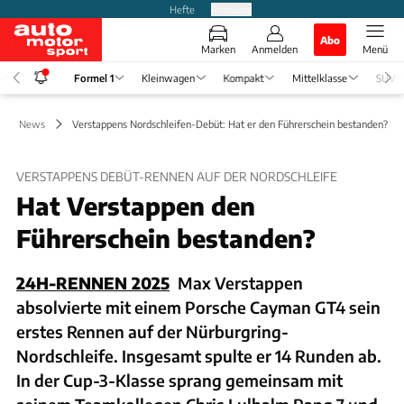
Hefte
Produkte
Abo
Marken
Anmelden
Menü
Formel 1
Kleinwagen
Kompakt
Mittelklasse
SUV
el 1 News
Verstappens Nordschleifen-Debüt: Hat er den Führerschein bestanden?
VERSTAPPENS DEBÜT-RENNEN AUF DER NORDSCHLEIFE
Hat Verstappen den
Führerschein bestanden?
24H-RENNEN 2025
Max Verstappen
absolvierte mit einem Porsche Cayman GT4 sein
erstes Rennen auf der Nürburgring-
Nordschleife. Insgesamt spulte er 14 Runden ab.
In der Cup-3-Klasse sprang gemeinsam mit