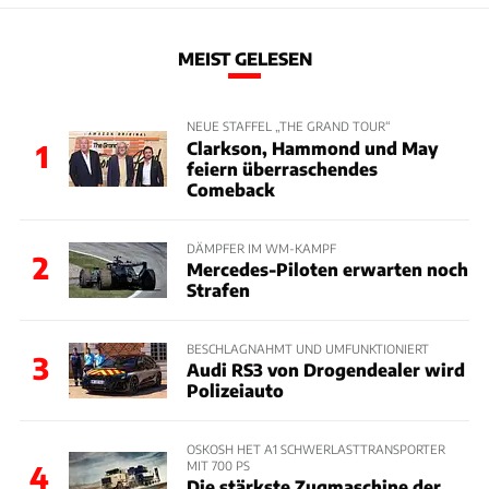
MEIST GELESEN
NEUE STAFFEL „THE GRAND TOUR“
Clarkson, Hammond und May
1
feiern überraschendes
Comeback
DÄMPFER IM WM-KAMPF
2
Mercedes-Piloten erwarten noch
Strafen
BESCHLAGNAHMT UND UMFUNKTIONIERT
3
Audi RS3 von Drogendealer wird
Polizeiauto
OSKOSH HET A1 SCHWERLASTTRANSPORTER
MIT 700 PS
4
Die stärkste Zugmaschine der