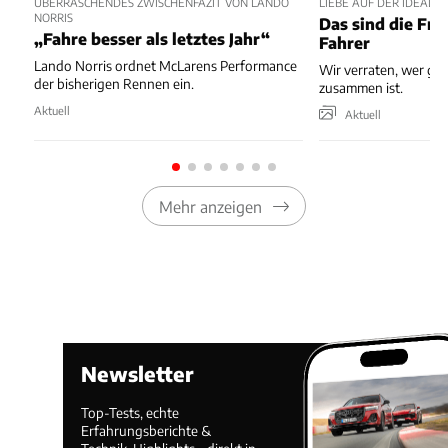
ÜBERRASCHENDES ZWISCHENFAZIT VON LANDO
LIEBE AUF DER IDEALLI
NORRIS
Das sind die Fra
„Fahre besser als letztes Jahr“
Fahrer
Lando Norris ordnet McLarens Performance
Wir verraten, wer ge
der bisherigen Rennen ein.
zusammen ist.
Aktuell
Aktuell
Mehr anzeigen
Newsletter
Top-Tests, echte
Erfahrungsberichte &