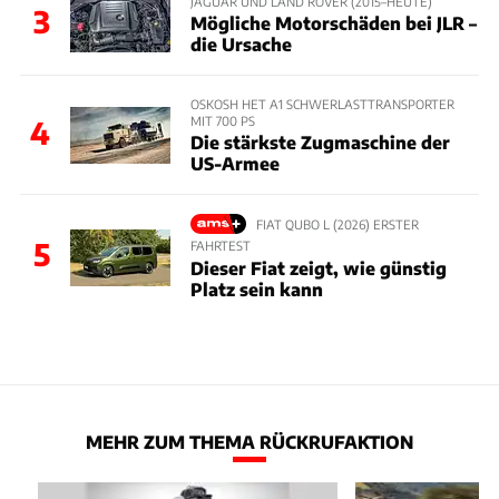
JAGUAR UND LAND ROVER (2015–HEUTE)
3
Mögliche Motorschäden bei JLR –
die Ursache
OSKOSH HET A1 SCHWERLASTTRANSPORTER
MIT 700 PS
4
Die stärkste Zugmaschine der
US-Armee
FIAT QUBO L (2026) ERSTER
5
FAHRTEST
Dieser Fiat zeigt, wie günstig
Platz sein kann
MEHR ZUM THEMA RÜCKRUFAKTION