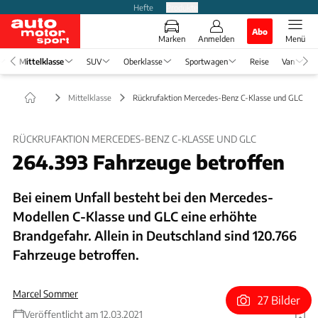
Hefte
Produkte
Abo
Marken
Anmelden
Menü
Mittelklasse
SUV
Oberklasse
Sportwagen
Reise
Van
Mittelklasse
Rückrufaktion Mercedes-Benz C-Klasse und GLC
RÜCKRUFAKTION MERCEDES-BENZ C-KLASSE UND GLC
264.393 Fahrzeuge betroffen
Bei einem Unfall besteht bei den Mercedes-
Modellen C-Klasse und GLC eine erhöhte
Brandgefahr. Allein in Deutschland sind 120.766
Fahrzeuge betroffen.
Marcel Sommer
27 Bilder
Veröffentlicht am 12.03.2021