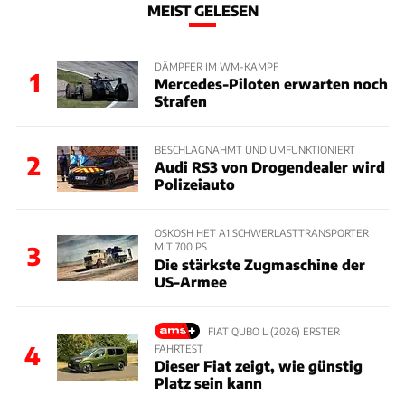
MEIST GELESEN
DÄMPFER IM WM-KAMPF
1
Mercedes-Piloten erwarten noch
Strafen
BESCHLAGNAHMT UND UMFUNKTIONIERT
2
Audi RS3 von Drogendealer wird
Polizeiauto
OSKOSH HET A1 SCHWERLASTTRANSPORTER
MIT 700 PS
3
Die stärkste Zugmaschine der
US-Armee
FIAT QUBO L (2026) ERSTER
4
FAHRTEST
Dieser Fiat zeigt, wie günstig
Platz sein kann