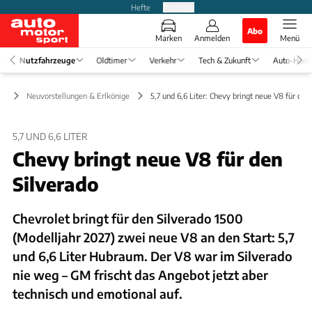
Hefte
Produkte
Abo
Marken
Anmelden
Menü
Nutzfahrzeuge
Oldtimer
Verkehr
Tech & Zukunft
Auto-Horo
ge
Neuvorstellungen & Erlkönige
5,7 und 6,6 Liter: Chevy bringt neue V8 für den
5,7 UND 6,6 LITER
Chevy bringt neue V8 für den
Silverado
Chevrolet bringt für den Silverado 1500
(Modelljahr 2027) zwei neue V8 an den Start: 5,7
und 6,6 Liter Hubraum. Der V8 war im Silverado
nie weg – GM frischt das Angebot jetzt aber
technisch und emotional auf.