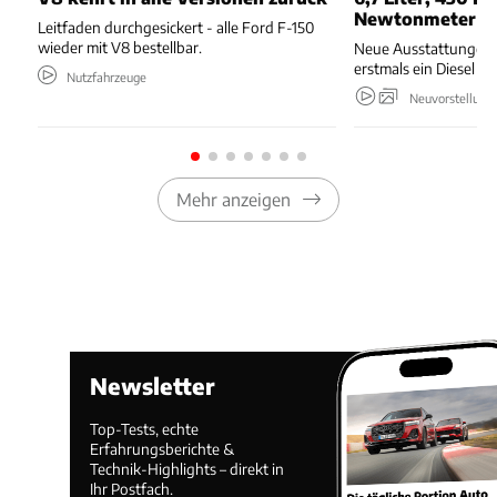
Newtonmeter
Leitfaden durchgesickert - alle Ford F-150
wieder mit V8 bestellbar.
Neue Ausstattungen,
erstmals ein Diesel 
Nutzfahrzeuge
Neuvorstellung
Mehr anzeigen
Newsletter
Top-Tests, echte
Erfahrungsberichte &
Technik-Highlights – direkt in
Ihr Postfach.