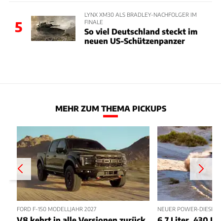
LYNX XM30 ALS BRADLEY-NACHFOLGER IM
FINALE
5
So viel Deutschland steckt im
neuen US-Schützenpanzer
MEHR ZUM THEMA PICKUPS
FORD F-150 MODELLJAHR 2027
NEUER POWER-DIESEL 
V8 kehrt in alle Versionen zurück
6,7 Liter, 430 PS