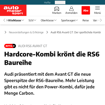
Hefte
Produkte
Abo
Marken
Anmelden
Menü
Mittelklasse
SUV
Oberklasse
Sportwagen
Reise
Van
se
Neuvorstellungen & Erlkönige
Audi RS6 Avant GT: Der sportlichste Kombi all
AUDI RS6 AVANT GT
Hardcore-Kombi krönt die RS6
Baureihe
Audi präsentiert mit dem Avant GT die neue
Speerspitze der RS6-Baureihe. Mehr Leistung
gibt es nicht für den Power-Kombi, dafür jede
Menge Carbon.