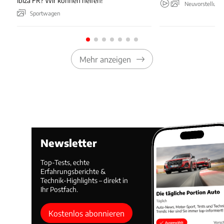
Ibiza FR? Wir können helfen!
Neuvorstellung
Sportwagen
Mehr anzeigen
Newsletter
Top-Tests, echte
Erfahrungsberichte &
Technik-Highlights – direkt in
Ihr Postfach.
Kostenlos abonnieren