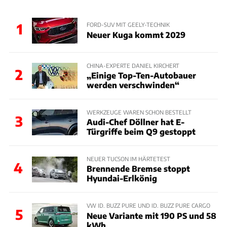
1
FORD-SUV MIT GEELY-TECHNIK
Neuer Kuga kommt 2029
CHINA-EXPERTE DANIEL KIRCHERT
2
„Einige Top-Ten-Autobauer
werden verschwinden“
WERKZEUGE WAREN SCHON BESTELLT
3
Audi-Chef Döllner hat E-
Türgriffe beim Q9 gestoppt
NEUER TUCSON IM HÄRTETEST
4
Brennende Bremse stoppt
Hyundai-Erlkönig
VW ID. BUZZ PURE UND ID. BUZZ PURE CARGO
5
Neue Variante mit 190 PS und 58
kWh