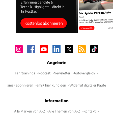
Erfahrungsberichte &
Technik-Highlights – direkt in
Ihr Postfach.
Kostenlos abonnieren
Angebote
Fahrtrainings
Podcast
Newsletter
Autovergleich
ams+ abonnieren
ams+ hier kündigen
Widerruf digitaler Käufe
Information
Alle Marken von A-Z
Alle Themen von A-Z
Kontakt