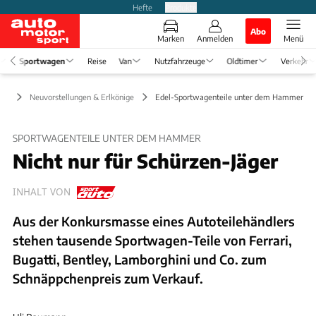
Hefte
Produkte
Abo
Marken
Anmelden
Menü
Sportwagen
Reise
Van
Nutzfahrzeuge
Oldtimer
Verkehr
en
Neuvorstellungen & Erlkönige
Edel-Sportwagenteile unter dem Hammer
SPORTWAGENTEILE UNTER DEM HAMMER
Nicht nur für Schürzen-Jäger
INHALT VON
Aus der Konkursmasse eines Autoteilehändlers
stehen tausende Sportwagen-Teile von Ferrari,
Bugatti, Bentley, Lamborghini und Co. zum
Schnäppchenpreis zum Verkauf.