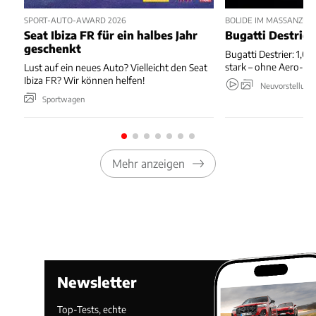
SPORT-AUTO-AWARD 2026
BOLIDE IM MASSANZUG
Seat Ibiza FR für ein halbes Jahr
Bugatti Destrier
geschenkt
Bugatti Destrier: 1,0
stark – ohne Aero-An
Lust auf ein neues Auto? Vielleicht den Seat
Ibiza FR? Wir können helfen!
Neuvorstellung
Sportwagen
Mehr anzeigen
Newsletter
Top-Tests, echte