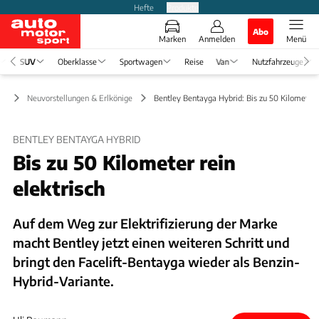
Hefte
Produkte
Abo
Marken
Anmelden
Menü
SUV
Oberklasse
Sportwagen
Reise
Van
Nutzfahrzeuge
UV
Neuvorstellungen & Erlkönige
Bentley Bentayga Hybrid: Bis zu 50 Kilometer r
BENTLEY BENTAYGA HYBRID
Bis zu 50 Kilometer rein
elektrisch
Auf dem Weg zur Elektrifizierung der Marke
macht Bentley jetzt einen weiteren Schritt und
bringt den Facelift-Bentayga wieder als Benzin-
Hybrid-Variante.