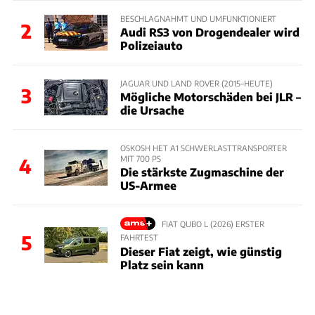
BESCHLAGNAHMT UND UMFUNKTIONIERT
2
Audi RS3 von Drogendealer wird
Polizeiauto
JAGUAR UND LAND ROVER (2015–HEUTE)
3
Mögliche Motorschäden bei JLR –
die Ursache
OSKOSH HET A1 SCHWERLASTTRANSPORTER
MIT 700 PS
4
Die stärkste Zugmaschine der
US-Armee
FIAT QUBO L (2026) ERSTER
5
FAHRTEST
Dieser Fiat zeigt, wie günstig
Platz sein kann