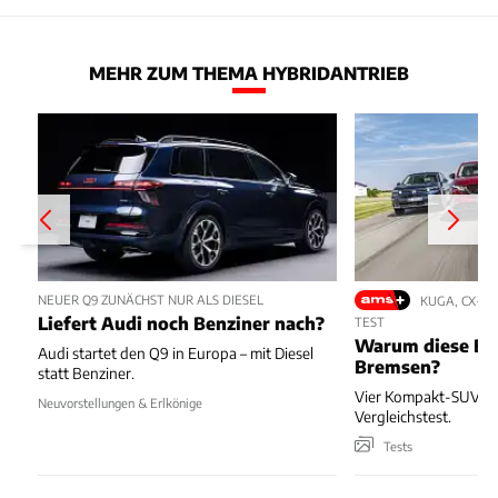
MEHR ZUM THEMA HYBRIDANTRIEB
NEUER Q9 ZUNÄCHST NUR ALS DIESEL
KUGA, CX-5,
Liefert Audi noch Benziner nach?
TEST
Warum diese Bl
Audi startet den Q9 in Europa – mit Diesel
Bremsen?
statt Benziner.
Vier Kompakt-SUV kä
Neuvorstellungen & Erlkönige
Vergleichstest.
Tests