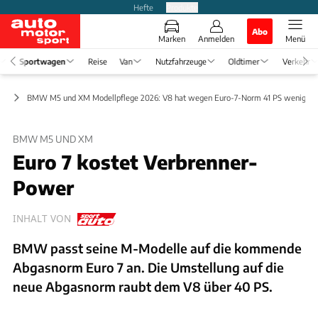
Hefte
Produkte
Abo
Marken
Anmelden
Menü
Sportwagen
Reise
Van
Nutzfahrzeuge
Oldtimer
Verkehr
ge
BMW M5 und XM Modellpflege 2026: V8 hat wegen Euro-7-Norm 41 PS weniger
BMW M5 UND XM
Euro 7 kostet Verbrenner-
Power
INHALT VON
BMW passt seine M-Modelle auf die kommende
Abgasnorm Euro 7 an. Die Umstellung auf die
neue Abgasnorm raubt dem V8 über 40 PS.