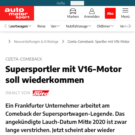
Hefte
Produkte
Abo
Marken
Anmelden
Menü
Sportwagen
Reise
Van
Nutzfahrzeuge
Oldtimer
Verkehr
gen
Neuvorstellungen & Erlkönige
Cizeta-Comeback: Sportler mit V16-Motor
CIZETA-COMEBACK
Supersportler mit V16-Motor
soll wiederkommen
INHALT VON
Ein Frankfurter Unternehmer arbeitet am
Comeback der Supersportwagen-Legende. Das
angekündigte Lauch-Datum Mitte 2020 ist zwar
lange verstrichen. Jetzt scheint aber wieder