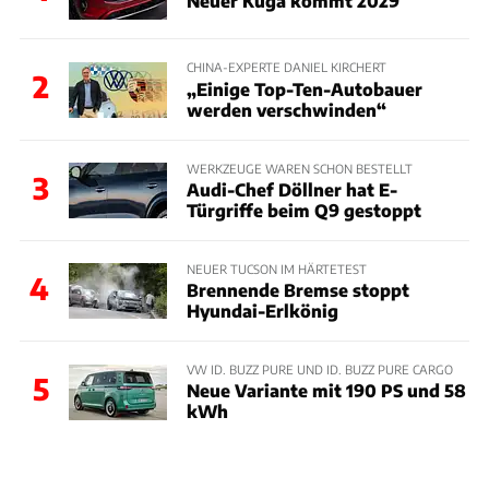
Neuer Kuga kommt 2029
CHINA-EXPERTE DANIEL KIRCHERT
2
„Einige Top-Ten-Autobauer
werden verschwinden“
WERKZEUGE WAREN SCHON BESTELLT
3
Audi-Chef Döllner hat E-
Türgriffe beim Q9 gestoppt
NEUER TUCSON IM HÄRTETEST
4
Brennende Bremse stoppt
Hyundai-Erlkönig
VW ID. BUZZ PURE UND ID. BUZZ PURE CARGO
5
Neue Variante mit 190 PS und 58
kWh