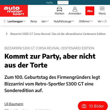
Hefte
Produkte
Abo
Marken
Anmelden
Menü
Sportwagen
Reise
Van
Nutzfahrzeuge
Oldtimer
Verkehr
ige
Bizzarrini 5300 GT Corsa Revival: Das ist die ultraexklusive Centenario Edition
BIZZARRINI 5300 GT CORSA REVIVAL CENTENARIO EDITION
Kommt zur Party, aber nicht
aus der Torte
Zum 100. Geburtstag des Firmengründers legt
Bizzarrini vom Retro-Sportler 5300 GT eine
Sonderedition auf.
Uli Baumann
10 Bilder