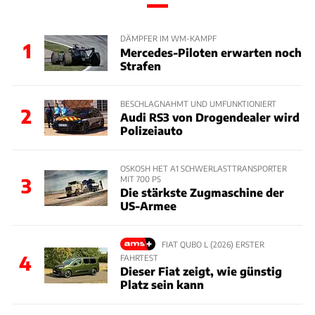
DÄMPFER IM WM-KAMPF
1
Mercedes-Piloten erwarten noch
Strafen
BESCHLAGNAHMT UND UMFUNKTIONIERT
2
Audi RS3 von Drogendealer wird
Polizeiauto
OSKOSH HET A1 SCHWERLASTTRANSPORTER
MIT 700 PS
3
Die stärkste Zugmaschine der
US-Armee
FIAT QUBO L (2026) ERSTER
4
FAHRTEST
Dieser Fiat zeigt, wie günstig
Platz sein kann