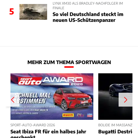
LYNX XM30 ALS BRADLEY-NACHFOLGER IM
FINALE
5
So viel Deutschland steckt im
neuen US-Schützenpanzer
MEHR ZUM THEMA SPORTWAGEN
SPORT-AUTO-AWARD 2026
BOLIDE IM MASSANZUG
Seat Ibiza FR für ein halbes Jahr
Bugatti Destrier
geschenkt